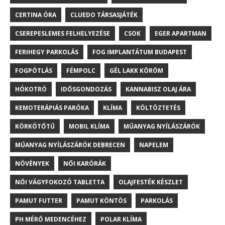
CERTINA ÓRA
CLUEDO TÁRSASJÁTÉK
CSEREPESLEMES FELHELYEZÉSE
CSOK
EGER APARTMAN
FERIHEGY PARKOLÁS
FOG IMPLANTÁTUM BUDAPEST
FOGPÓTLÁS
FÉMPOLC
GÉL LAKK KÖRÖM
HÓKOTRÓ
IDŐSGONDOZÁS
KANNABISZ OLAJ ÁRA
KEMOTERÁPIÁS PARÓKA
KLÍMA
KÖLTÖZTETÉS
KÖRKÖTŐTŰ
MOBIL KLÍMA
MŰANYAG NYÍLÁSZÁRÓK
MŰANYAG NYÍLÁSZÁRÓK DEBRECEN
NAPELEM
NÖVÉNYEK
NŐI KARÓRÁK
NŐI VÁGYFOKOZÓ TABLETTA
OLAJFESTÉK KÉSZLET
PAMUT FUTTER
PAMUT KÖNTÖS
PARKOLÁS
PH MÉRŐ MEDENCÉHEZ
POLAR KLÍMA