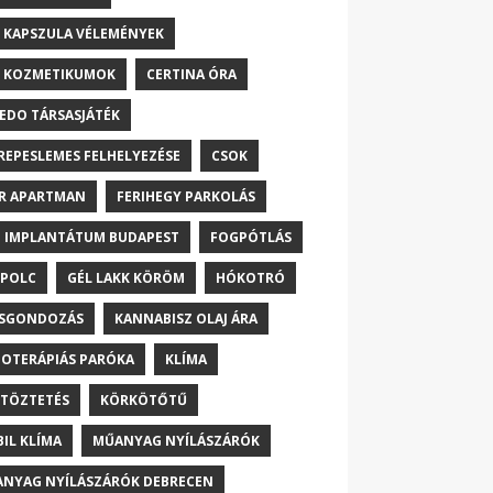
 KAPSZULA VÉLEMÉNYEK
 KOZMETIKUMOK
CERTINA ÓRA
EDO TÁRSASJÁTÉK
REPESLEMES FELHELYEZÉSE
CSOK
R APARTMAN
FERIHEGY PARKOLÁS
 IMPLANTÁTUM BUDAPEST
FOGPÓTLÁS
POLC
GÉL LAKK KÖRÖM
HÓKOTRÓ
ŐSGONDOZÁS
KANNABISZ OLAJ ÁRA
OTERÁPIÁS PARÓKA
KLÍMA
TÖZTETÉS
KÖRKÖTŐTŰ
IL KLÍMA
MŰANYAG NYÍLÁSZÁRÓK
NYAG NYÍLÁSZÁRÓK DEBRECEN