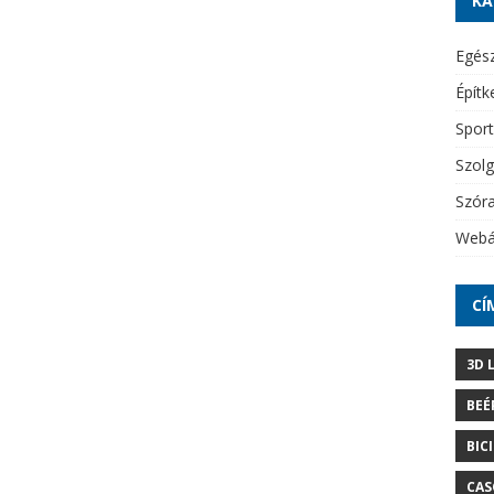
KA
Egés
Építk
Sport
Szolg
Szór
Webá
CÍ
3D 
BEÉ
BIC
CAS