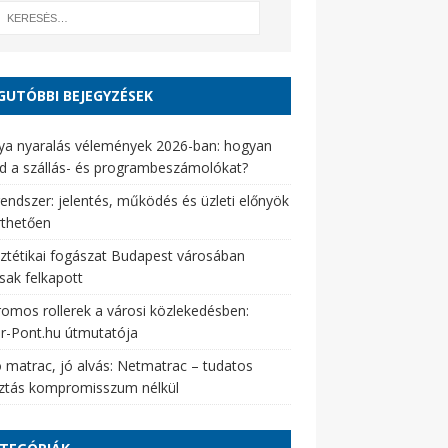
GUTÓBBI BEJEGYZÉSEK
ya nyaralás vélemények 2026-ban: hogyan
d a szállás- és programbeszámolókat?
endszer: jelentés, működés és üzleti előnyök
rthetően
ztétikai fogászat Budapest városában
sak felkapott
romos rollerek a városi közlekedésben:
er-Pont.hu útmutatója
 matrac, jó alvás: Netmatrac – tudatos
sztás kompromisszum nélkül