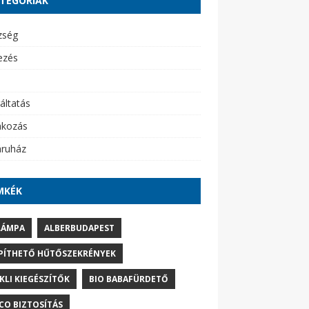
TEGÓRIÁK
zség
ezés
áltatás
akozás
ruház
MKÉK
LÁMPA
ALBERBUDAPEST
PÍTHETŐ HŰTŐSZEKRÉNYEK
IKLI KIEGÉSZÍTŐK
BIO BABAFÜRDETŐ
CO BIZTOSÍTÁS