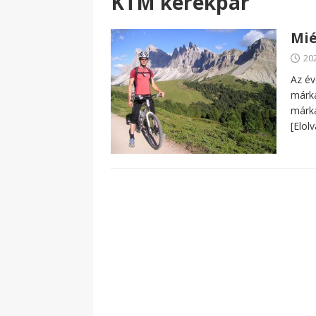
KTM kerékpár
Mié
20
Az év
márká
márká
[Elol