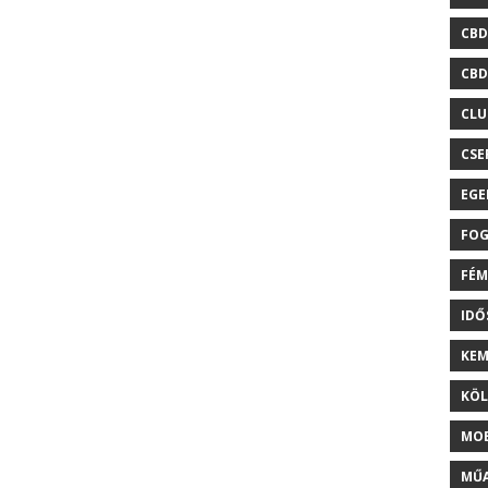
CBD
CBD
CLU
CSE
EGE
FOG
FÉM
ID
KEM
KÖL
MOB
MŰA