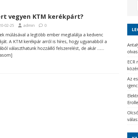
rt vegyen KTM kerékpárt?
20-02-25
admin
0
LE
ek múlásával a legtöbb ember megtalálja a kedvenc
ját. A KTM kerékpár arról is híres, hogy ugyanabból a
Antal
ból választhatunk hozzáillő felszerelést, de akár
……
olvas
vasom]
ECR r
közé
Az es
igenc
Elekt
Eroll
Olcsó
vála